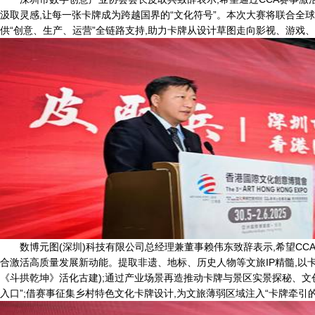
汲取灵感,让每一张卡牌成为跨越国界的“文化符号”。本次大赛将联合全球
供“创意、生产、运营”全链路支持,助力卡牌从设计草图走向影视、游戏
数博元图(深圳)科技有限公司总经理兼董事赖伟东致辞表示,希望CCA
合激活高质量发展新动能。提取非遗、地标、历史人物等文旅IP精髓,以
《斗拱乾坤》活化古建);通过产业场景再造推动卡牌与景区实景探秘、文
入口”;借赛事征集乡村特色文化卡牌设计,为文旅薄弱区域注入“卡牌牵引