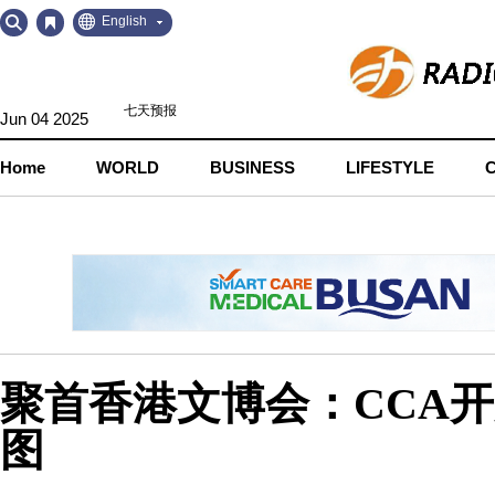
Go
Go
English
to
to
Contents
Navigation
Jun 04 2025
Home
WORLD
BUSINESS
LIFESTYLE
聚首香港文博会：CCA
图