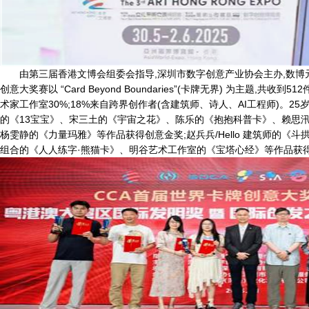
由第三届香港文博会组委会指导,深圳市数字创意产业协会主办,数博元
创意大奖赛以 “Card Beyond Boundaries”(卡牌无界) 为主题,共
术家工作室30%;18%来自跨界创作者(含建筑师、诗人、AI工程师)。2
的《13宝宝》、宋三土的《宇宙之花》、陈乐的《抱抱科普卡》、赖思
杨雯静的《力量玛雅》等作品获得创意金奖;赵兵兵/Hello 建筑师的《斗拱
组合的《人人练字·熊猫卡》、明谷艺术工作室的《宝塔心经》等作品获