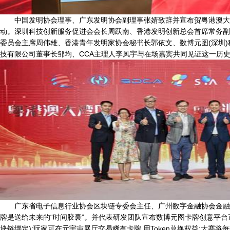
中国发明协会理事、广东发明协会副理事张婧致辞并宣布贺粤港澳大
动。深圳科技创新服务促进会会长周跃南、香港发明创新总会首席常务副
委员会主席周伟雄、香港青年发明家协会秘书长郭依文、数博元图(深圳
技有限公司董事长邹均、CCA主理人李凤宇与在场嘉宾共同见证这一历
广东省电子信息行业协会区块链专委会主任、广州数字金融协会金融
牌是送给未来的“时间胶囊”。并代表研发团队宣布数博元图卡牌创意平台正式
块链绑定);玩家可在元宇宙展厅交易稀有卡牌,用Token兑换权益;大赛将